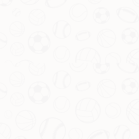
激情的盛宴，探索体彩如何通过灯光秀打造独特的夜间
观球胜地。
查看更多
世俱杯赛场日韩球队折戟沉沙
在世俱杯的国际舞台上，亚洲足球多年来备受瞩目。作
为其中的重要代表，日韩球队历来承担着争夺荣耀、展
现亚洲实力的重任。然而，在本届赛事中，这两支被寄
予厚望的队伍却遭遇了不小挫折。他们的不敌不仅为球
迷们带来遗憾，更值得我们深度剖析，以探讨其中缘由
与影响。
查看更多