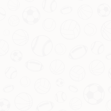
关注我们
Instagram
Twitter
Facebook
Youtube