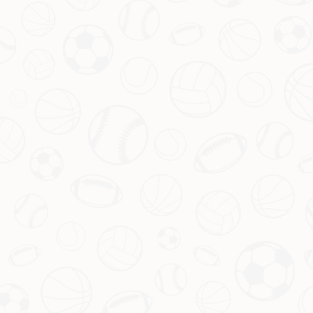
提交
搜索