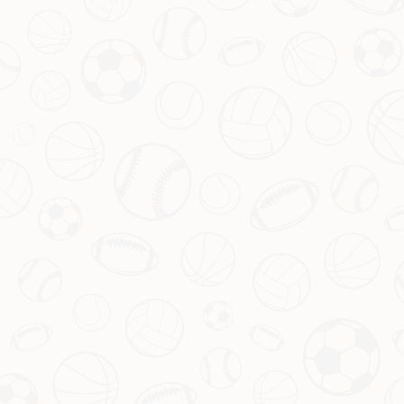
分享至：
相关新闻
体彩设置世界杯城市地标灯光秀，打
造夜间观球胜地
引言：点亮夜空，燃爆世界杯激情 随着世界杯的临近，
全球球迷的热情被彻底点燃。而今年，体彩别出心裁，
通过在各大城市地标设置世界杯主题灯光秀，将夜晚变
成球迷狂欢的舞台。想象一下，在璀璨的灯光下，与朋
友一起观看比赛，感受足球与城市的完美融合，这无疑
是今夏最令人期待的体验！本文将带你走进这场视觉与