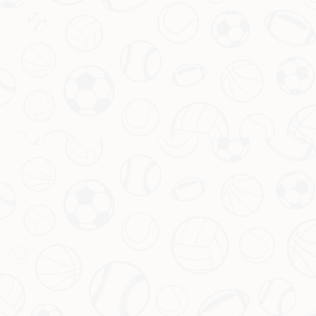
栏目导航
关于hth华体会
我们的优势
我们的团队
新闻资讯
联系我们
热门新闻