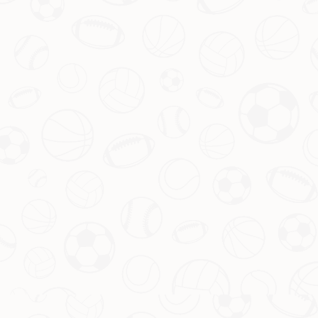
体彩设置世界杯城市地标灯光
秀，打造夜间观球胜地
2026-08-07
世俱杯赛场日韩球队折戟沉沙
2026-08-07
24／25赛季欧冠过人数榜：亚
马尔以56次领跑
2026-08-07
郑钦文罗马赛再出发：期待超
越往年佳绩
2026-08-07