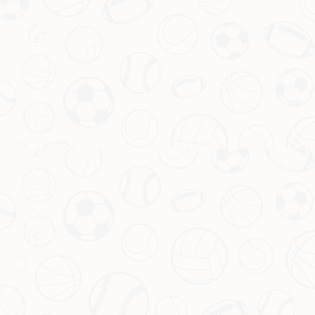
以某位核心选手的签名英雄皮肤为例，其单品销量在所有套装中占
比高达
35%
。这不仅反映了玩家对该选手的喜爱，也凸显了个性化
设计的重要性。相比之下，过去一些较为“常规”的设计往往难以达到
类似的效果。
三、社区反响与文化影响
champion skins 的火爆不仅体现在销量上，更体现在社区中的讨论
热度。在各大论坛和社交平台上，玩家们纷纷分享自己购买后的游
戏体验，甚至还有人制作了详细的评测视频。一位资深玩家表示：
“每次使用这些皮肤，我都觉得自己也在参与那场传奇般的总决赛，
这种感觉太棒了！”这种反馈充分说明了 champion skins 在文化层面
的深远意义。