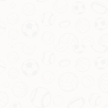
关于hth华体
我们的优
我们的团
新闻资
联系我
会
势
队
讯
们