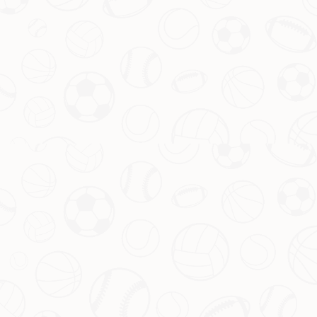
运动员脑电波分析技术
运动DNA优化技术
Singapore
4000
+
满意的客户