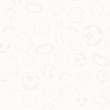
ADMIN
新闻资讯
巴黎遭遇马竞劲敌，死亡小组曼城尤
文争锋上演激烈较量