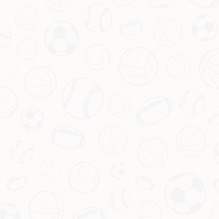
体育AI品牌商业预测
作为一家专业的水下运动培训中心，提供潜水、自由潜、
深海探险和水下救援等课程。课程涵盖水下呼吸控制、
深...
查看更多
我们的团队