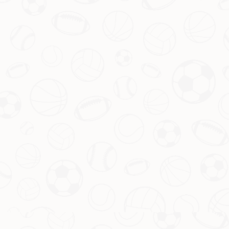
运动员脑电波分析技术
VR运动体验中心
体育教育公益课程
电竞商业化运营
立即咨询
高级服务
$199