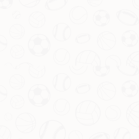
洞穴探险运动推广
作为一家专业的体操训练中心，专注于自由体操、鞍马、
跳马、吊环和平衡木等项目的技能培训。课程涵盖基础
体...
查看更多
02