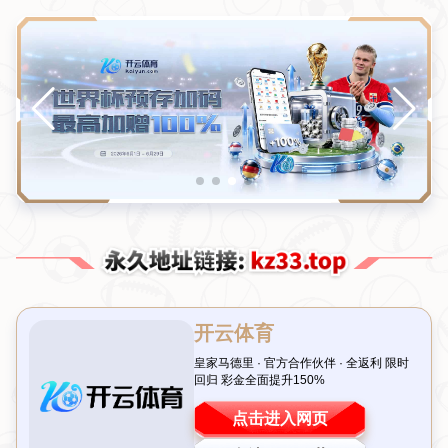
hth华体会
华体会体育（HTH Sports）是皇马官方赞助商，提供全球顶级赛事
的高清直播，包括足球、篮球、电竞...
关于HTH华体会
联系我们