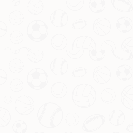
ADMIN
新闻资讯
欧冠巅峰对决：拜仁慕尼黑迎战皇家
马德里半决赛
引言：足坛巅峰对决引爆期待
查看更多