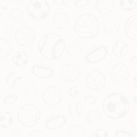
新疆维吾尔自治区塔城地区额敏县额敏镇
电话
0311-6170441