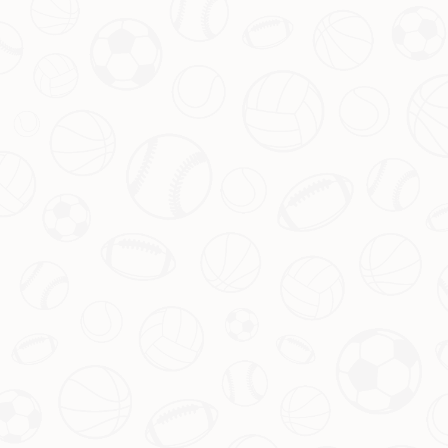
孔帕尼：海登海姆实力强劲，胜利得
之不易
引言：一场硬仗背后的深意 在足球的世界里，每一场胜利
都可能隐藏着不为人知的艰难与付出。近日，拜仁慕尼黑
主教练孔帕尼在赛后接受采访时，直言不讳地表示：“海登
海姆不好对付，这场胜利来之不易。”这句话不仅道出了比
赛的激烈，也展现了对手的顽强与拜仁团队的拼搏精神。
本文将围绕这一主题，深入剖析这场比赛的难点与拜仁如
何赢得胜利的关键，带你走进这场“硬仗”的幕后故事。
查看更多