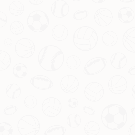
栏目导航
关于hth华体会
我们的优势
我们的团队
新闻资讯
联系我们