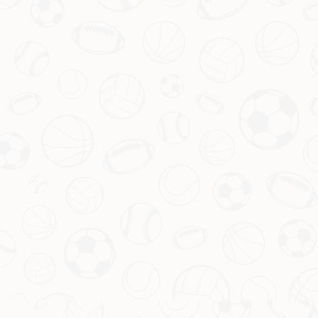
提交
搜索