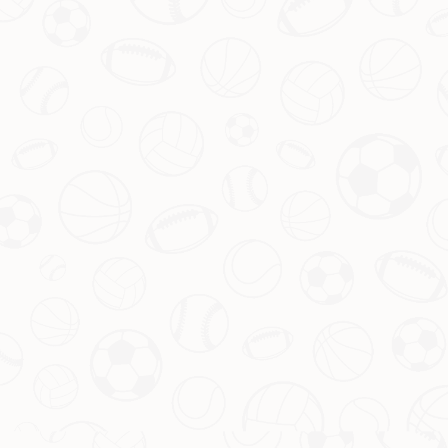
友情链接：
雷火电竞官网APP下载-(中国）电竞在线直播赛事投注-TF Gaming
分享至：
相关新闻
拜仁对阵博卡青年首发曝光：凯恩与
穆勒携手领衔
在即将到来的国际友谊赛中，德国足球杂志《踢球者》