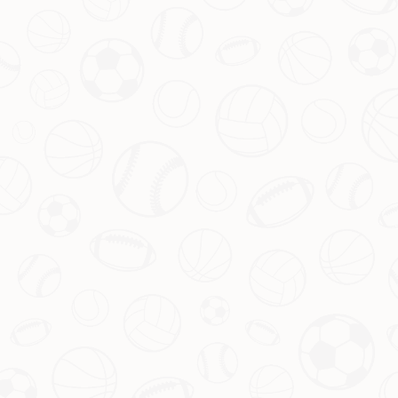
给出了他们对本场比赛的深入分析和预测。在这场备受
期待的较量中，欧洲豪门拜仁慕尼黑将迎战南美劲旅博
卡青年。那么，《踢球者》究竟是如何推测双方球队派
出的首发阵容呢？
查看更多
巴萨再陷欧足联合规风波，连续两年
违规或遭惩罚
近年来，欧洲足坛频现各类违规事件，引发了广大球迷
和业内人士的广泛关注。近日，《泰晤士报》爆出一则
震撼消息：巴塞罗那足球俱乐部因连续两年未能遵守欧
足联相关财务规定，极有可能面临严厉处罚。这一事件
不仅关乎一家俱乐部，更直接影响到整个欧洲足球生
态。
查看更多