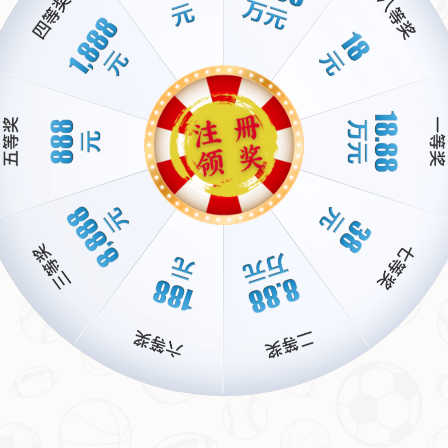
低谷，但整体表现依然令人敬畏。值得一提的是，这一数据也让人
不禁感慨：
底蕴与冠军并非完全挂钩
。
三、ACミラン不及罗马：背后的原因是什么？
另一组令人意外的数据是ACミ兰的总场次竟然落后于罗马。作为七
夺欧冠的豪门，ACミ兰在意甲的历史地位毋庸置疑，但他们的累计
比赛数却未能超越罗马。这可能与两队的历史轨迹有关。罗马虽然
冠军数量不多，但他们长期保持在意甲中上游，几乎没有降级的经
历，而ACミ蘭则在某些时期经历过起伏。这样的对比让人不禁思
考：
在足球的长河中，坚持比爆发更难
。
四、案例分析：为何其他豪门难以企及？
除了这4支球队外，许多曾经辉煌的队伍，如佛罗伦萨、拉齐奥等，
都未能接近3000场比赛的目标。以佛罗伦萨为例，尽管他们在上世
纪中叶有过高光时刻，但频繁的成绩波动导致他们无法持续积累场
次。反观国米、罗马等队，即使在低谷期也能守住顶级联赛的位
置，这正是他们达成里程碑的关键。可以说，
长久的稳定才是通往
3000场的唯一路径
。