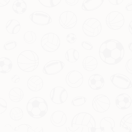
球队的核心，甚至带领迈阿密国际冲击冠军。
此外，从商业角度看，加盟
迈阿密国际
还能进一步扩大莫徳里奇的
个人品牌影响力，尤其是在北美市场。这种双赢的选择，对于球员
和俱乐部来说都具有吸引力。
四：转会对双方意味着什么
对于皇家马德里的球迷而言，如果莫徳里奇真的离队，无疑是一次
情感上的巨大冲击。作为俱乐部的传奇人物，他为球队带来了无数
荣誉，包括多次欧冠冠军和西甲冠军。但从理性的角度看，皇马需
要为未来做准备，年轻球员的上位是不可避免的趋势。
而对于
迈阿密国际
，签下莫徳里奇将进一步提升他们的阵容深度和
市场号召力。与梅西组成的中场搭档，将是无数球迷期待看到的画
面。同时，这也可能开启美国大联盟吸引更多欧洲巨星的新篇章。
五：未来的不确定性与期待