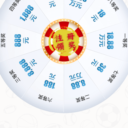
二：为何选择迈阿密国际
在众多潜在下家中，
迈阿密国际
成为最热门的目的地。首先，这支
美国大联盟球队近年来吸引了大量关注，尤其是自从梅西加盟后，
俱乐部的曝光度和商业价值大幅提升。对于莫德里奇来说，与梅西
这样的顶级球星并肩作战，不仅是一种荣誉，更是一个全新的挑
战。此外，美国大联盟相对宽松的赛程和较低的身体对抗强度，或
许更适合现年38岁的他保持状态。