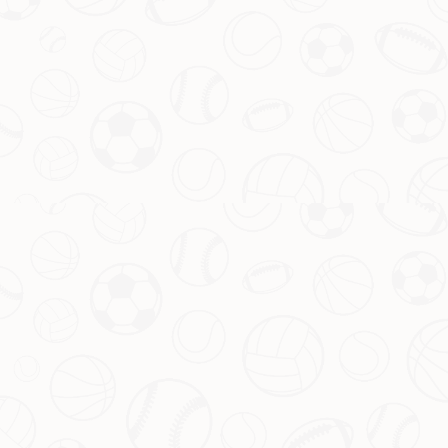
国籍球员齐聚
引言：西班牙足球的辉煌时刻 当欧冠半决赛的赛场上，
五名来自同一国家的球员同时亮相，这种罕见的场景无
疑令人振奋。尤其当这五名球员都来自西班牙时，不仅
彰显了西班牙足球的深厚底蕴，也让全世界球迷见证了
“斗牛士军团”在俱乐部层面的强大统治力。本文将围绕
这一历史性事件，探讨西班牙球员在欧冠赛场上的表
现，以及背后的文化与技术优势，带你走进这一激动人
心的足球盛事。
查看更多
全红婵追网约车，与司机互动展现高
情商回应
前言：全红婵，一个年仅十几岁的奥运冠军，凭借完美