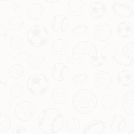
Facebook
Youtube