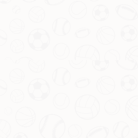
提交
搜索
栏目导航
关于hth华体会
我们的优势
我们的团队