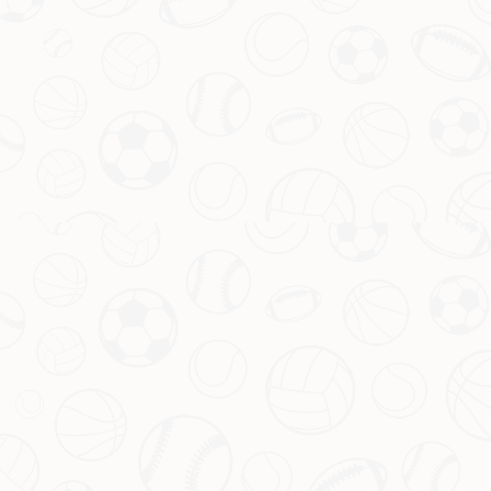
前言：一场比赛引发的裁判争议热议
查看更多
惊艳！亚马尔反击突袭射门，索默神
勇再救险
在足球赛场上，每一次精彩的对决都能点燃球迷的热
情。近日，一场备受瞩目的比赛中，年轻的天才球员亚
马尔凭借一次迅猛的带球反击，险些改写比分，而经验
老道的门将索默则用一次堪称教科书的神扑化解危机。
这场攻防之间的较量，不仅展现了新生代球员的潜力，
也凸显了顶级门将的沉稳与实力。今天，我们就来细数
这场比赛中的亮点，剖析亚马尔反击射门与索默神扑背
后的故事。
查看更多