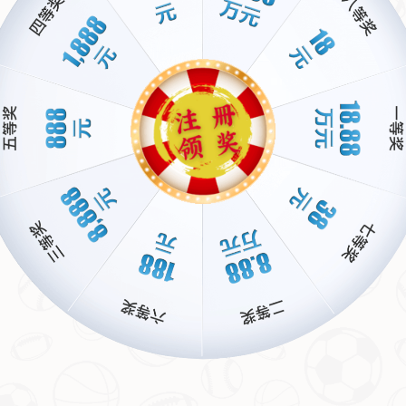
克罗地亚的优势与威胁
反观克罗地亚，自2018年世界杯以来，他们一直保持着稳定的竞技
状态。队长
莫德里奇
依然是球队的中场大脑，他的视野和传球能力
足以撕开任何防线。此外，克罗地亚在防守端的纪律性和整体性也
是他们的杀手锏。即便阵容深度不如法国，但他们在场上的执行力