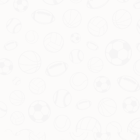
上一篇
女足集训阵容揭晓：王霜强势回归，唐佳丽入
选，江苏贡献7将
下一篇
2016欧洲杯巅峰对决：谁是欧洲足坛王者？
需求表单