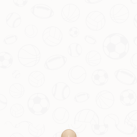
订阅
订阅
华体会体育网站赞助了皇马-华体会hth体育app下载
All Rights by
hth华体会