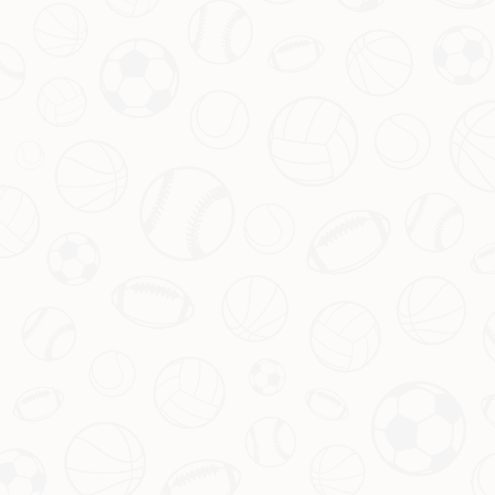
提交
搜索