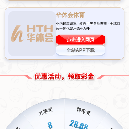
法国队的现状与挑战
当前，法国队在欧国联的表现并不尽如人意。尽管拥有姆巴佩、格
列兹曼等世界级球星，但球队在整体配合和战术执行上似乎遇到了
瓶颈。特别是在最近的几场比赛中，法国队的防守漏洞频现，进攻
端也缺乏足够的创造力。面对以团队协作和韧性著称的
克罗地亚
，
这些问题可能成为致命弱点。
值得一提的是，
姆巴佩的状态
将成为本场比赛的一大变数。作为球
队的核心，他的速度和突破能力是法国反击的关键。如果他能在比
赛中找回最佳状态，或许能为队伍带来转机。然而，单靠个人发挥
显然不够，德尚需要在战术上做出调整，尤其是在如何限制对方核
心球员莫德里奇方面。