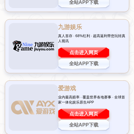
网站首页
新闻资讯
新闻资讯
U21国足主帅安东尼奥：致力于塑
造独特风格的队伍
2025-12-19T01:08:04+08:00
引言：一场关于风格的革
新之旅
在足球的世界里，风格往往决定了一支球队的灵魂。当U21国足新任