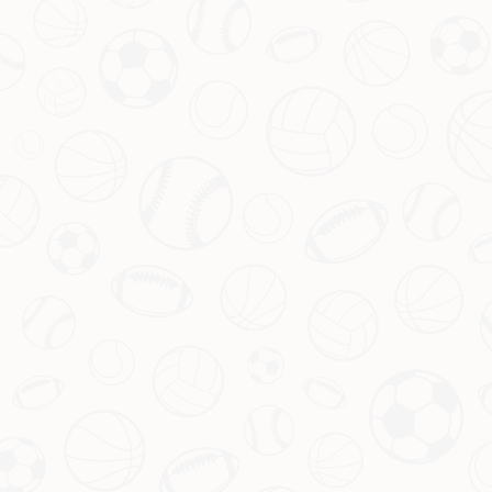
杯事件”中的“累计违规判负”规
则
2026-08-07
因扎吉：卢卡库或成罗马新巴
蒂斯图塔，影响力可期！
2026-08-07
体彩联动电竞平台举办“观赛互
动夜”主题活动
2026-08-07
关注我们