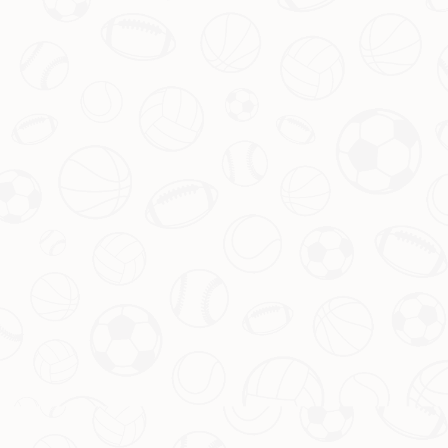
关于hth华体
我们的优
我们的团
新闻资
联系我
会
势
队
讯
们
订阅