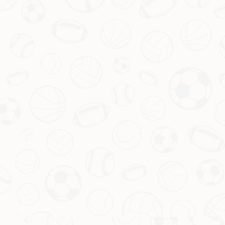
影响
为了更好地理解安东尼奥的想法，我们可以看看他的执教背景。作
为一名来自西班牙的主教练，他的足球理念深受西甲联赛和西班牙
青训体系的影响。以巴塞罗那为代表的“Tiki-Taka”战术，注重传控和
空间利用，正是他希望灌输给球员的核心思想。
例如，在近期的一次热身赛中，U21国足以短传渗透为主导，打出了
几次精彩配合，虽然最终未能取胜，但场上的流畅度和主动性得到
了对手教练的高度评价。这样的尝试虽然还需要时间磨合，却已初
见成效。显然，
打造不同风格
并非空谈，而是有迹可循、有章可依
的具体实践。
面临的挑战与应对之策
当然，改变从来不是一帆风顺。当前，中国足球的基础条件、球员
的技术能力以及对新战术的适应度，都对安东尼奧提出了不小的挑