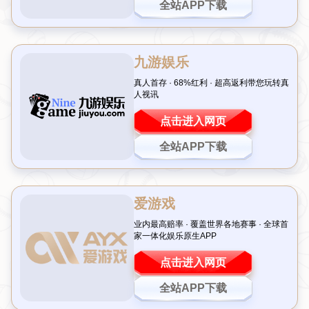
网站首页
新闻资讯
新闻资讯
石庆圣评米兰转让赖因德斯：无
奈之举，总价成关键
2025-10-20T01:09:36+08:00
在足球转会市场上，球员买卖总是充满了复杂和变化莫测。近日，
一则关于AC米兰决定出售中场核心赖因德斯的消息引起了广泛关
注。知名评论员石庆圣对此表示，这笔交易对于米兰而言，是一种
“
不得不的选择，总价高达数百万欧元
”。本文将深入探讨这次交易背
后的原因，并分析其对无论对俱乐部还是球员本身产生的重要影