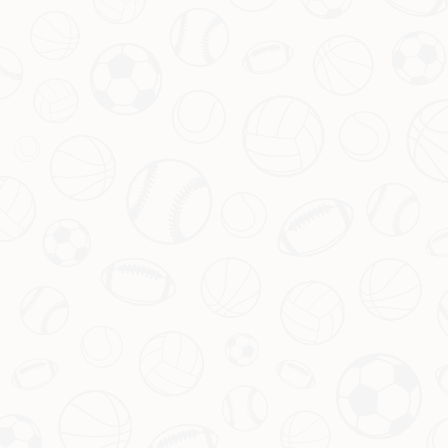
什么原因导致了这样的现象？让我们一探究竟。
查看更多
AC米兰对阵博洛尼亚：菲利克斯与普
利希奇领衔首发，奥尔索利尼携手达
林加迎战
引言：意甲焦点战一触即发 意甲联赛的激情再度点燃，
本轮AC米兰与博洛尼亚的对决无疑是球迷关注的焦点。
AC米兰派出菲利克斯和普利希奇领衔锋线，而博洛尼亚
则依靠奥尔索利尼和达林加冲击对手防线。这场比赛不
仅是两队实力的较量，更是战术与个人能力的直接碰
撞。究竟哪支球队能在这场硬仗中笑到最后？让我们一
起深入剖析这场比赛的关键看点！
查看更多