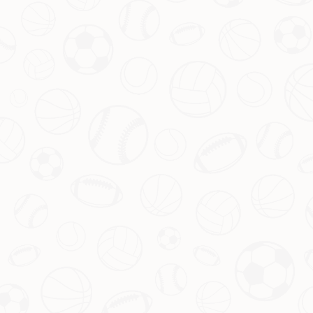
栏目导航
关于hth华体会
我们的优势
我们的团队
新闻资讯
联系我们