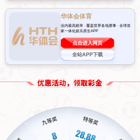
响。
经济压力迫使俱乐部做出
抉择
近年来，由于全球经济环境的不稳定以及新冠疫情带来的冲击，许
多足球俱乐部都面临着严峻的财政挑战。AC米兰也不能幸免，他们
需要通过出售部分核心球员来缓解财务上的困难。而作为球队重要
一环赖因德斯，他卓越表现自然吸引众多豪门觊觎。据悉，其
转会
总价超出了市场预期的一倍以上
，这无疑成为了让管理层难以拒绝
的重要因素。
人员调整策略下的新机遇
尽管失去一名优秀中场选手对于球队战术体系构成了一定打击，但
从长期角度来看，这是一次资源重组和优化配置良机。在这样贴近