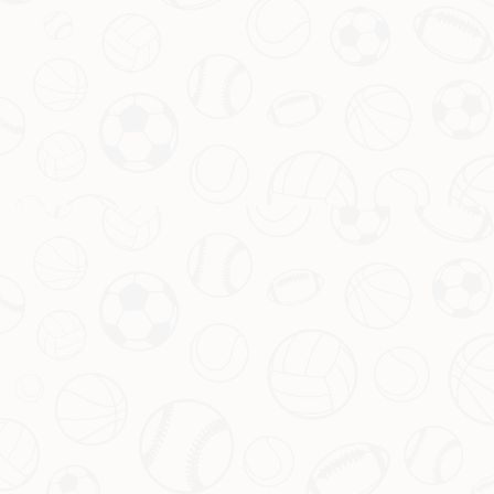
订阅
订阅
华体会体育网站赞助了皇马-华体会hth体育app下载
All Rights by
hth华体会