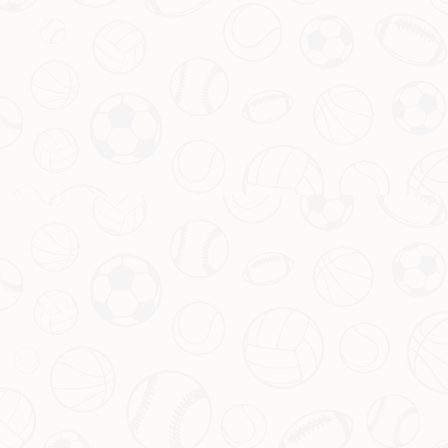
栏目导航
关于hth华体会
我们的优势
我们的团队
新闻资讯
联系我们