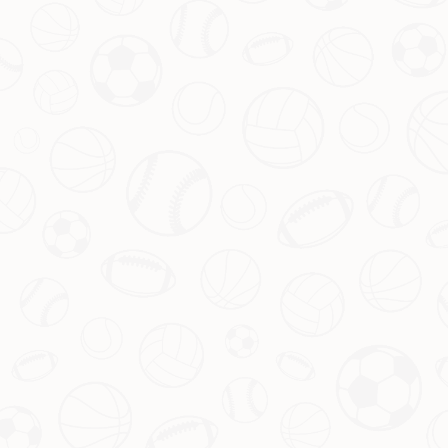
提交
搜索