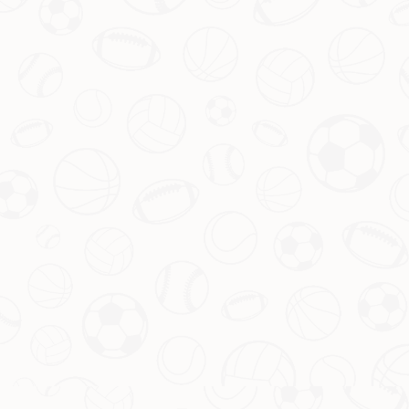
查看更多
上一篇
亚冠淘汰赛抽签日期公布，C罗领衔球队剑指
冠军
下一篇
阿森纳18岁天才刘易斯-斯凯利即将完成续约
需求表单