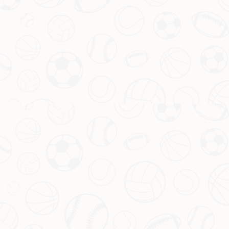
更是达到了惊人的1.5亿欧元。这一消息不仅让球迷们热
血沸腾，也让转会市场的焦点再次聚集在这位未来之星
身上。本文将深入探讨这则传闻背后的细节，以及它对
拜仁和勒沃库森的影响。
查看更多
2-1！阿森纳赛季无冠，巴黎晋级欧冠
决赛，姆巴佩遭遇尴尬
引言：欧冠赛场上的惊心一搏