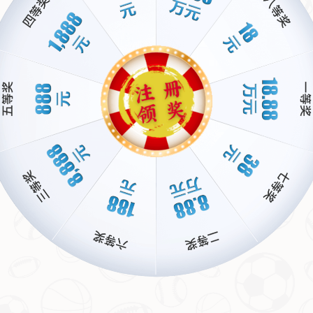
二、曼城与利物浦的对决：决定冠军走势的关键战
过去几个赛季，曼城一直是利物浦在联赛中最大的对手，两队之间
的每一次交锋都堪称决赛级别。目前，利物浦在积分榜上略占优
势，但要想真正锁定冠军，他们必须在主场或客场击败瓜迪奥拉的
队伍。正如萨拉赫所言，拉开11分的差距几乎意味着半只脚踏上了
冠军领奖台。这样的目标看似遥远，但并非没有可能，毕竟
利物浦
本赛季的状态和团队配合都处于巅峰
。
以2019-2020赛季为例，当时利物浦曾在主场以3-1战胜曼城，那场