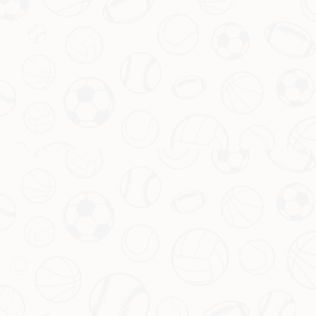
比赛不仅让红军士气大振，也为最终夺冠奠定了基础。如今，历史
或许会重演，而萨拉赫作为当家球星，他的进球和助攻将是决定胜
负的关键。
三、如何实现击败曼城的目标
要实现萨拉赫所说的目标，利物浦需要在多方面做好准备。首先是
战术层面，主教练克洛普必须针对曼城的传控打法制定有效的应对
策略，比如通过高位逼抢破坏对手的节奏。其次，在球员状态上，
除了依赖萨拉赫的个人发挥外，若塔、菲尔米诺等攻击手也需要站
出来分担压力。最后，防守端的稳定性同样不可忽视，尤其要限制
德布劳内和哈兰德这样的核心球员。
此外，主场氛围也将起到重要作用。安菲尔德球场素来以“魔鬼主场”
著称，如果球迷能为球队营造出压倒性的气势，无疑会给曼城带来
巨大的心理负担。
正如 Саlah 在采访中所强调的：“我们需要每一场
比赛都全力以赴，尤其是面对强敌时。”
四、11分领先的意义远超数字