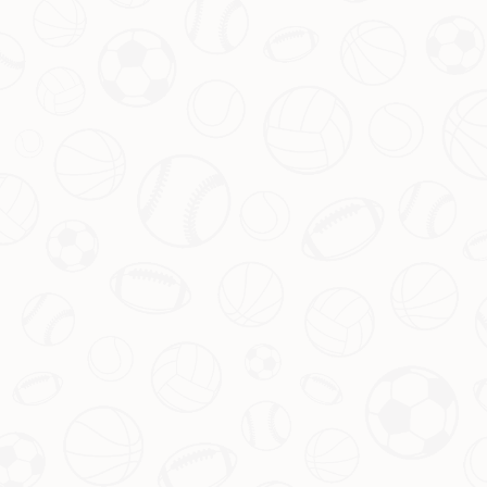
热门新闻
【意超杯】尤文失误连连送大
礼，AC米兰逆转晋级决赛战国
米
2026-08-09
F1新赛季五大焦点⑤：哪位新
星会中途离队？
2026-08-09
怀念霍姆格伦！雷霆克城失
利，ESPN直指两大关键弱点
2026-08-09