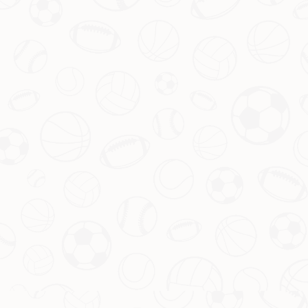
也让“意超杯”、“AC米兰逆转”和“尤文失误”成为热议话
题。接下来，我们一起回顾这场比赛的精彩瞬间，并分
析AC米兰如何抓住机会挺进决赛。
查看更多
F1新赛季五大焦点⑤：哪位新星会中
途离队？
引言：新秀的试炼场——谁能站稳脚跟 新赛季的F1赛场
不仅是速度与技术的较量，更是年轻车手证明自己的舞
台。每年都有新面孔加入，但残酷的竞争和高压环境往
往让一些新秀难以立足。随着比赛深入，车队对成绩的
需求会逐渐盖过对潜力的耐心。那么，在新赛季中，哪
位新秀可能面临被取代的风险？本文将从多方面分析这
一悬念，带你一探究竟。
查看更多