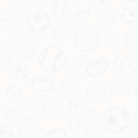
上一篇
详细统计：维尔茨转会花掉利物浦2亿英镑，都
花
下一篇
华子成第三年轻8000分先生 一战里程碑却因防
守受质疑
需求表单