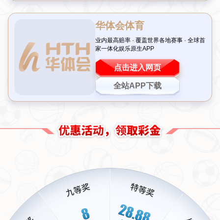
克-伍德森
即将加盟萨克拉门托国王队，出任主教练道格-克里斯蒂的
首席助教
。这一消息迅速在篮球圈内掀起波澜，伍德森的到来是否
能为国王带来新的转机？本文将深入探讨这一人事变动背后的意义
以及对球队未来的潜在影响。