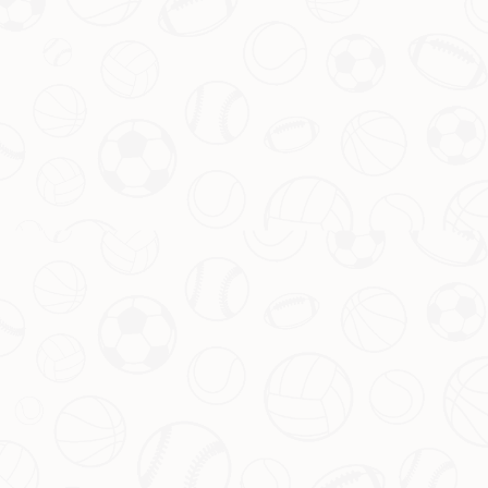
于任何一家想要在竞争激烈的足球市场立足并取得成绩
三：战术分析-大巴黎晋级的背后逻辑
彪炳光辉成就的俱乐部来说，拥有坚实而成熟的发展框
这场比赛中，大巴黎不仅仅依靠个人能力，更得益于教练组出色的
架无疑至关重要。在毛剑卿看来，这个称为“申花体系”
战术布置。主教练通过中场的高位逼抢有效限制了对手的传球线
的模式近年逐渐积累了显著效果，为俱乐部带来了更多
路，同时利用两翼的速度优势不断撕扯防线。
欧冠决赛
的门票并非
胜利和认可。一方面，“*蓝色基因*”成为队内文化发展
侥幸所得，而是团队协作与战术执行的结果。以阿什拉夫为例，他
的重心，使得每位球员都融入了共同奋斗目标。然而，
在边路的突破多次制造威胁，而中场球员如法比安则通过精准的长
“与众不同”的发展方式也意味着许多新的挑战。例如，
传为前锋创造机会。这种攻守平衡的打法，正是大巴黎能够一路过
关斩将的原因。
需要持续提升本土青训质量以及适应全球变化莫测的新
战术趋势等。 以技术战略适应潮流 随着世界范围内竞技
四：案例对比-从历史看今朝
水平提高，各支顶级球队不断突破自身极限，以新策
回顾过去几年的欧冠征程，大巴黎曾多次止步半决赛，但本赛季他
略、新科技增强实力。因此，同样走在时代前端对标国
们的表现无疑更加成熟。以2020年为例，那一年他们在决赛中惜
际标准，相继引进先进设备以及数据化分析方法成为必
败，虽然场面占优却未能把握住机会。而今年，无论是球员状态还
要尝试。这不仅让教练组紧跟趋势调整方案，同时从根
是整体配合，大巴黎都展现出了更强的统治力。尤其是像
法比安抽
本上提升赛事准备能力。同时，通过引入更新颖训练法
射
这样的关键时刻发挥，以及阿什拉夫的无懈可击，让人相信他们
则，也为未来有望进入职业葡萄汁饮家的年轻学子提供
有能力在决赛中走得更远。这样的进步，正是对过去遗憾的最好回
良好施展平台，从高层定位青少年人才储蓄，将来也可
应。
选择合适时机挖掘开采运用。 案例解析：青年才俊崭露