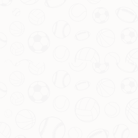
探讨这一事件背后的可能原因，并分析其对球员和俱乐
部的潜在影响。
查看更多
上一篇
戈森斯：无缘欧协联决赛令人遗憾，比赛分析
充满挑战
下一篇
沙特财团豪掷12亿欧元，瞄准罗马俱乐部开启
全球布局！
需求表单