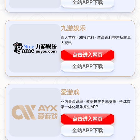
网站首页
新闻资讯
新闻资讯
法比安劲射建功，阿什拉夫锁定
胜局！巴黎圣日耳曼挺进欧冠决
赛
2025-08-09T01:11:22+08:00
引言：巴黎圣日耳曼的荣耀之夜
在足球的世界里，每一场比赛都可能成为传奇，而巴黎圣日耳曼
（大巴黎）在本赛季欧冠半决赛中的表现无疑让人热血沸腾。法比
安的精准抽射，阿什拉夫的关键破门，不仅为球队锁定了胜利，更