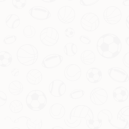
索利尼携手达林加迎战
2026-08-10
体彩推广“理性购彩”理念，普
及公益本质
2026-08-10
关注我们
Instagram
Twitter