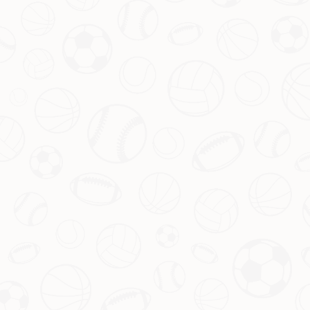
搜索
栏目导航
关于hth华体会
我们的优势
我们的团队
新闻资讯