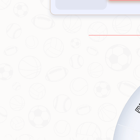
引言：足球热潮下的新风景
近年来，中国足球的热度持续升温，尤其
台，更演变成了文化交流的聚集地。一种全
球迷和游客的目光。这种市集不仅为比赛
在观赛之余感受到独特的社区归属感。究竟
球迷市集：中超赛
“球迷市集”是一种结合了足球元素与地方
域举办。摊位上摆满了球队周边产品、特
出。这种模式既满足了球迷对纪念品的需
以成都蓉城的主场为例，每次比赛日，凤