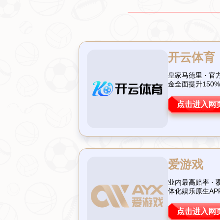
网站首页
新闻资讯
新闻资讯
中超多地出现“
化氛围浓厚
2025-07-14T00:16:54+08:00