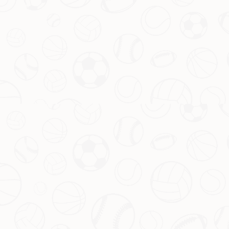
英雄联盟高校联赛报名突破
历史纪录
引言：电竞热潮席卷校园，年轻力量崛
起 在当今电竞行业飞速发展的背景下，
英雄联盟作为全球最具影响力的电子竞
技游戏之一，持续点燃着年轻人的热
情。近期，英雄联盟高校联赛的报名人
数再创新高，突破历史纪录，这一现象
不仅展现了高校学子对电竞的狂热追
捧，也折射出电竞文化在校园中的深远
影响。本文将围绕这一主题，探讨报名
热潮背后的原因及意义，带你一窥高校
电竞的蓬勃发展。
查看更多