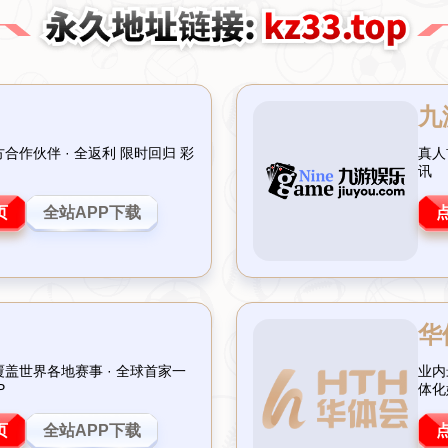
球迷市集”现象，文