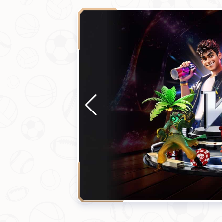
网站首页
新闻资讯