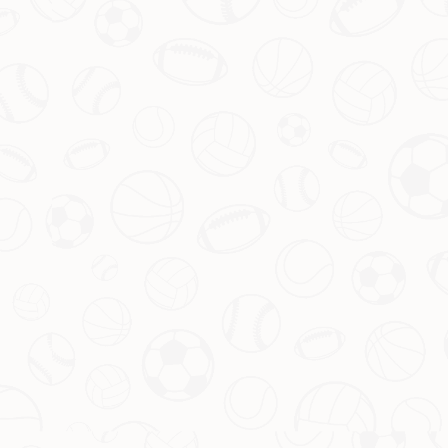
绿茵集市”已经成为京城的一道风景线。每次比赛
，不仅增加了本地商家的营业额，也让更多人感受到