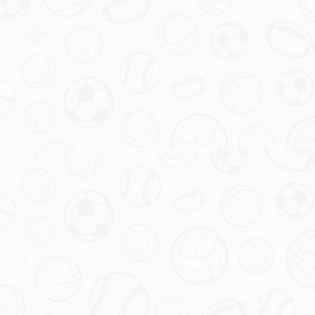
此外，一些地方还会在市集中融入非遗文
本地文化，又丰富了活动内容。这种创新
背后的推动力：俱
“球迷市集”的兴起离不开俱乐部的精心策
纯依靠门票收入已不足以支撑长远发展，
牌影响力。另一方面，当地政府和商家也
升城市形象。