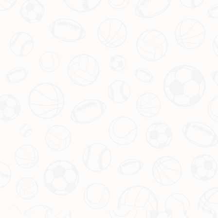
以北京国安为例，其主场工人体育场外的“
日，这里都会吸引大量外地游客前来打卡