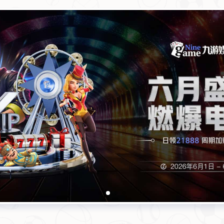
关于HTH华体会
我们的优势
我们的团队
新闻资讯