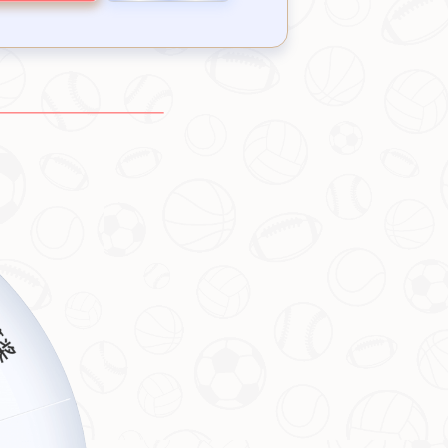
栏目导航
关于hth华体会
我们的优势
我们的团队
新闻资讯
联系我们
热门新闻
劳塔罗媲美传奇，国